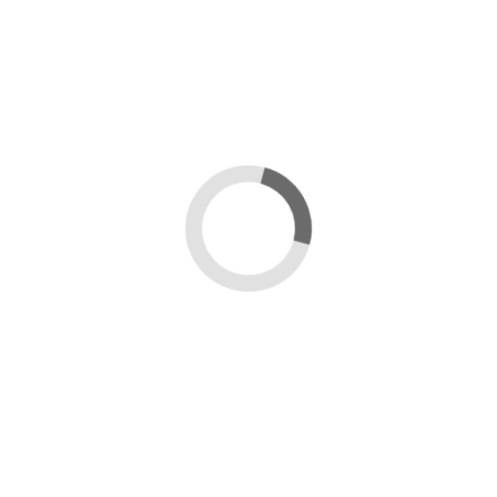
APISTAN - TAU-FLUVALINATE - STRISCE
ANTIVARROA
29,90 €
Aggiungi al carrello