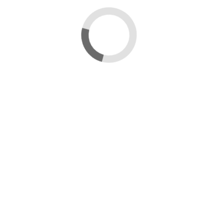
Dettagli del prodotto
Marca
Mondo Ape
Recensioni
(8)
8 Recensioni
Sono molto soddisfatto del trattamento Formic Pro.
da
Annalisa Burrone
su
11/09/2025
Formic Pro è un ottimo prodotto per il trattamento
della varroa.