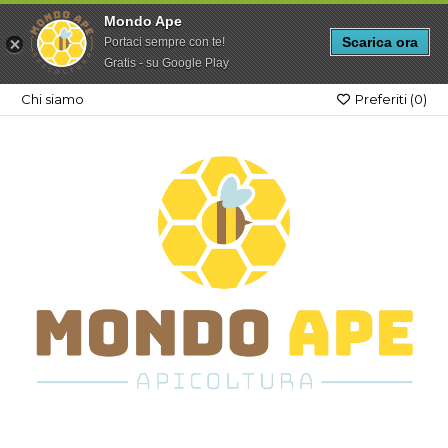
Mondo Ape
Scarica ora
Portaci sempre con te!
Gratis - su Google Play
Chi siamo
Preferiti (
0
)