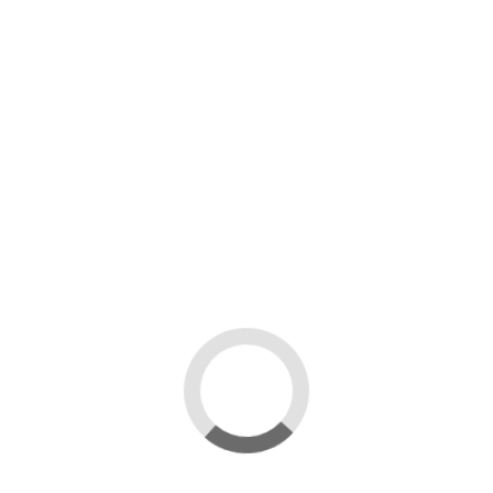
GUANTI IN PELLE CON MANICOTTO
VENTILATO O SEMIVENTILATO
9,00 €
Aggiungi al carrello