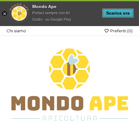
Mondo Ape
Scarica ora
Portaci sempre con te!
Gratis - su Google Play
Chi siamo
Preferiti (
0
)