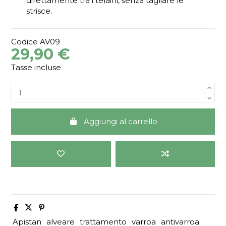
direttamente tra i telaini, senza tagliare le
strisce.
Codice
AV09
29,90 €
Tasse incluse
Aggiungi al carrello
Apistan
alveare
trattamento
varroa
antivarroa