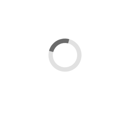
Anteprima
COPERTURA ISOLATORE TELAINO DA MELARIO IN PLASTICA PER INGABBIAMENTO REGINA
3,20 €
Aggiungi al carrello