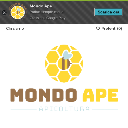
Mondo Ape
Scarica ora
Portaci sempre con te!
Gratis - su Google Play
Chi siamo
Preferiti (
0
)