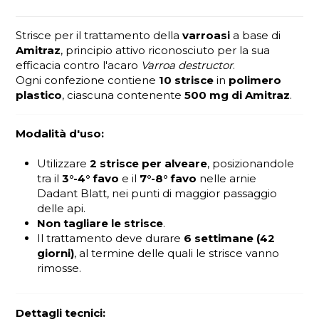
Strisce per il trattamento della
varroasi
a base di
Amitraz
, principio attivo riconosciuto per la sua
efficacia contro l'acaro
Varroa destructor
.
Ogni confezione contiene
10 strisce
in
polimero
plastico
, ciascuna contenente
500 mg di Amitraz
.
Modalità d'uso:
Utilizzare
2 strisce per alveare
, posizionandole
tra il
3°-4° favo
e il
7°-8° favo
nelle arnie
Dadant Blatt, nei punti di maggior passaggio
delle api.
Non tagliare le strisce
.
Il trattamento deve durare
6 settimane (42
giorni)
, al termine delle quali le strisce vanno
rimosse.
Dettagli tecnici: