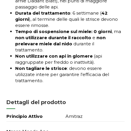
arnie Dadant Blatt), nei punti di maggiore
passaggio delle api.
Durata del trattamento
: 6 settimane (
42
giorni
), al termine delle quali le strisce devono
essere rimosse.
Tempo di sospensione sul miele: 0 giorni
, ma
non utilizzare durante il raccolto
e
non
prelevare miele dal nido
durante il
trattamento.
Non utilizzare con api in glomere
(api
raggruppate per freddo o inattività).
Non tagliare le strisce
: devono essere
utilizzate intere per garantire l'efficacia del
trattamento.
Dettagli del prodotto
Principio Attivo
Amitraz