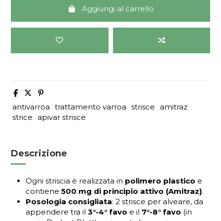
Aggiungi al carrello
antivarroa
trattamento varroa
strisce
amitraz
strice
apivar strisce
Descrizione
Ogni striscia è realizzata in
polimero plastico
e
contiene
500 mg di principio attivo (Amitraz)
.
Posologia consigliata
: 2 strisce per alveare, da
appendere tra il
3°-4° favo
e il
7°-8° favo
(in