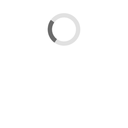
MASCHERA RISTRUTTURANTE CAPELLI BEE
IT
5,90 €
Da
Aggiungi al carrello