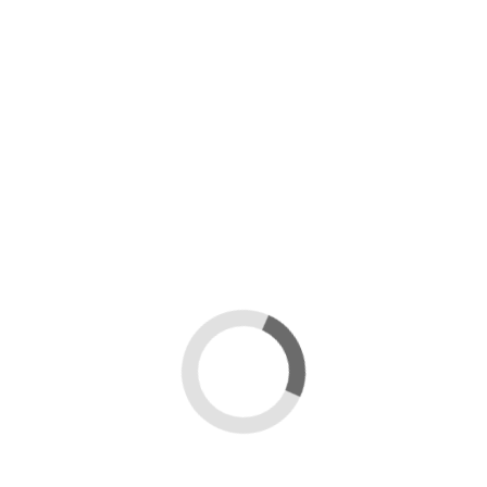
KIT SMELATURA CON
CARTA
SMELATORE RADIALE 9
FAVI INOX E MATURATORE
10
100 KG – HOBBISTA
Da
589,00 €
594,00 €
Aggiungi al carrello
Aggiungi