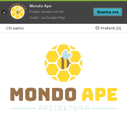
Mondo Ape
Scarica ora
Portaci sempre con te!
Gratis - su Google Play
Chi siamo
Preferiti (
0
)