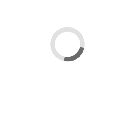
ARNIA
griglia
coperchio
nomadismo
antivarroa
coprifavo
kit
verniciata
assemblare
smontata
Descrizione
Arnia con portichetto (da nomadismo) già verniciata,
in kit di montaggio completa di viti ed accessori.
Il colore dell'arnia è casuale e viene inviato in base
alla nostra disponibilità.
Dettagli del prodotto
Recensioni
(1)
1 Recensioni