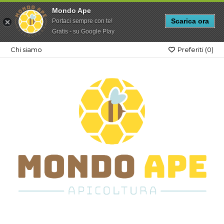
Mondo Ape
Scarica ora
Portaci sempre con te!
Gratis - su Google Play
Chi siamo
Preferiti (
0
)