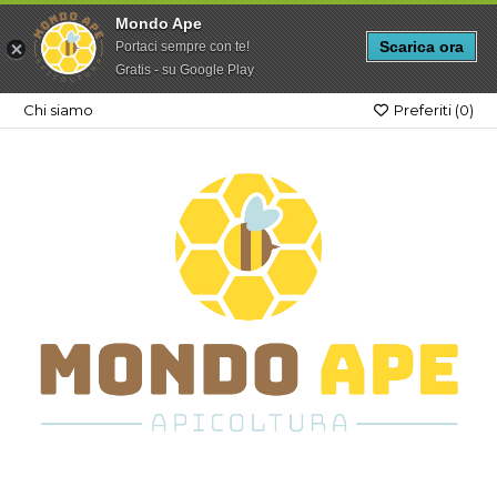
Mondo Ape
Scarica ora
Portaci sempre con te!
Gratis - su Google Play
Chi siamo
Preferiti (
0
)