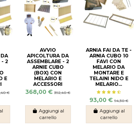
AVVIO
ARNIA FAI DA TE -
 DA
APICOLTURA DA
ARNIA CUBO 10
- 2
ASSEMBLARE - 2
FAVI CON
ARNIE CUBO
MELARIO DA
O
(BOX) CON
MONTARE E
O E
MELARIO E
TELAINI NIDO E
I
ACCESSORI
MELARIO...
368,00 €
,40 €
392,40 €
93,00 €
94,30 €
al
Aggiungi al
Aggiungi al
carrello
carrello