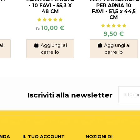
- 10 FAVI - 55,3 X
PER ARNIA 10
48 CM
FAVI - 51,5 x 44,5
CM
10,00 €
Da
9,50 €
al
Aggiungi al
Aggiungi al
carrello
carrello
Iscriviti alla newsletter
ENDA
IL TUO ACCOUNT
NOZIONI DI