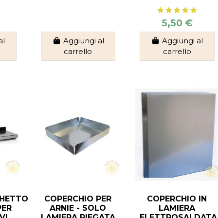
5,50 €
al
Aggiungi al
Aggiungi al
carrello
carrello
CHETTO
COPERCHIO PER
COPERCHIO IN
PER
ARNIE - SOLO
LAMIERA
VI
LAMIERA PIEGATA
ELETTROSALDATA