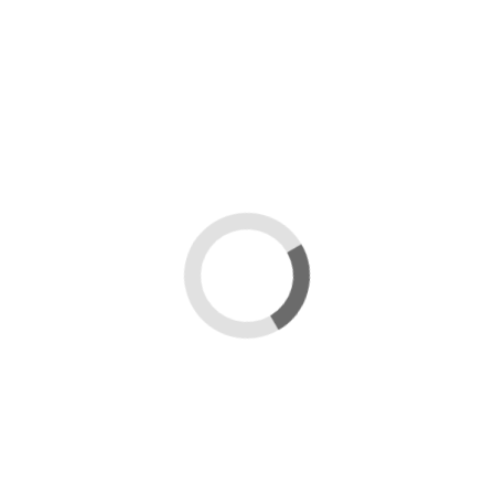
 hanno acquistato questo prodotto hanno compr
-0,10 €
-1,30 
ILO CON
TELAINO DA MELARIO
ARNI
OTANTE
CON FILO
ARNI
FILO
CON