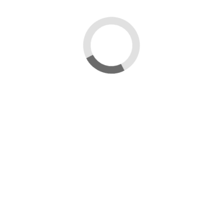
Capacità Vasetto
: 212cc
Diametro Capsula:
63mm
CODICI RICICLO:
VASETTO
: GL70 VETRO
CAPSULA
: C/FE91 - ACCIAO E PLASTICA
Dettagli del prodotto
Recensioni
(1)
1 Recensioni
Perfetti in tutto