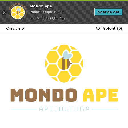
Mondo Ape
Scarica ora
Portaci sempre con te!
Gratis - su Google Play
Chi siamo
Preferiti (
0
)