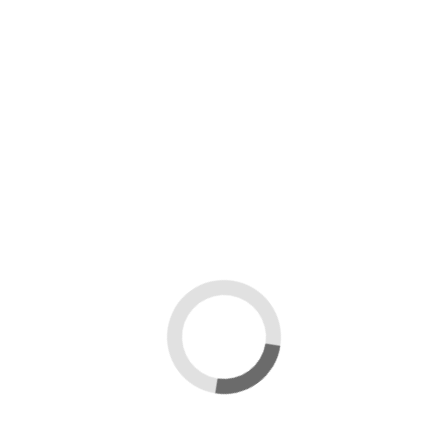
Descrizione
20 scatole per 1 vaso da 250 grammi di miele.
Scatola regalo per miele in cartone avana robusto e
pregiato, con finestra esagonale.
Ideale per abbellire i vasi di miele e per comunioni o
feste.
Facile da assemblare, non necessita di nastro
adesivo.
Dettagli del prodotto
Marca
Mondo Ape
Recensioni
(0)
Nessuna recensione