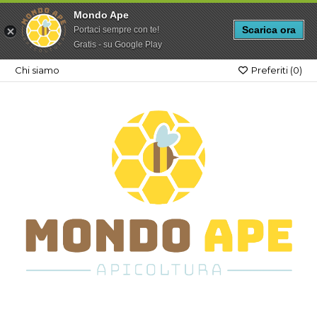
Mondo Ape
Scarica ora
Portaci sempre con te!
Gratis - su Google Play
Chi siamo
Preferiti (
0
)