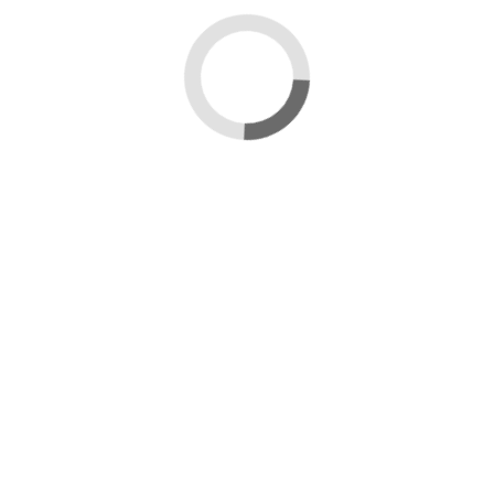
Descrizione
Abbeveratoio in plastica per api.
Caratteristiche:
Materiale: plastica
Dimensioni: 13,2x15,2x8,5 cm
Dettagli del prodotto
Confezione
1 pz
Marca
Mondo Ape