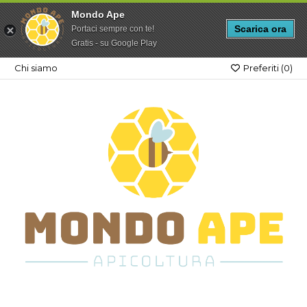
Mondo Ape
Scarica ora
Portaci sempre con te!
Gratis - su Google Play
Chi siamo
Preferiti (
0
)