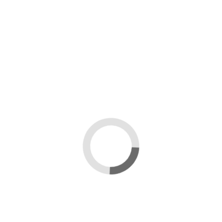
)
one
 hanno acquistato questo prodotto hanno compr