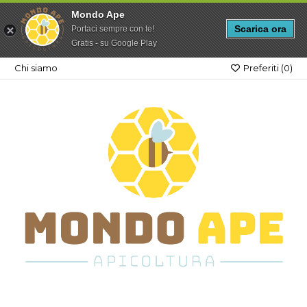
Mondo Ape
Scarica ora
Portaci sempre con te!
Gratis - su Google Play
Chi siamo
Preferiti (
0
)