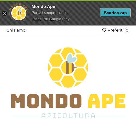
Mondo Ape
Scarica ora
Portaci sempre con te!
Gratis - su Google Play
Chi siamo
Preferiti (
0
)