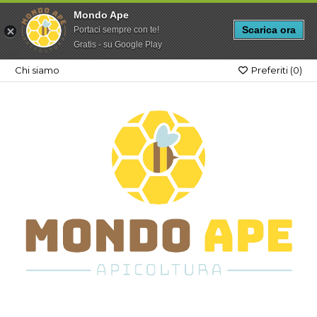
Mondo Ape
Scarica ora
Portaci sempre con te!
Gratis - su Google Play
Chi siamo
Preferiti (
0
)