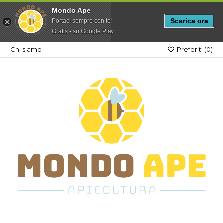
Mondo Ape
Scarica ora
Portaci sempre con te!
Gratis - su Google Play
Chi siamo
Preferiti (
0
)