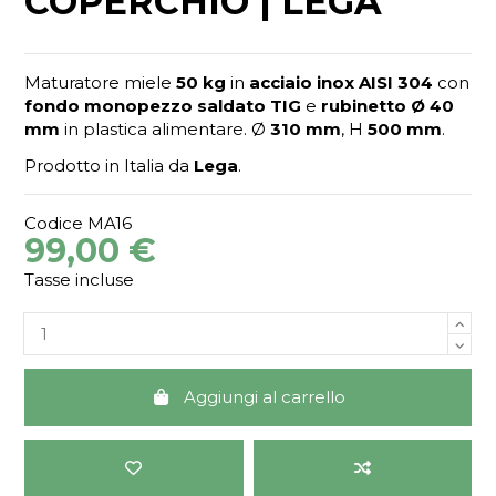
COPERCHIO | LEGA
Maturatore miele
50 kg
in
acciaio inox AISI 304
con
fondo monopezzo saldato TIG
e
rubinetto Ø 40
mm
in plastica alimentare. Ø
310 mm
, H
500 mm
.
Prodotto in Italia da
Lega
.
Codice
MA16
99,00 €
Tasse incluse
Aggiungi al carrello