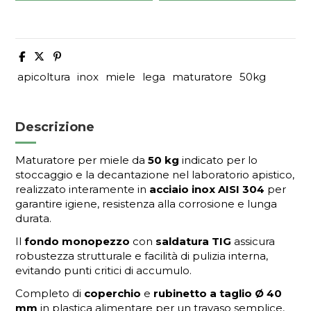
apicoltura
inox
miele
lega
maturatore
50kg
Descrizione
Maturatore per miele da
50 kg
indicato per lo
stoccaggio e la decantazione nel laboratorio apistico,
realizzato interamente in
acciaio inox AISI 304
per
garantire igiene, resistenza alla corrosione e lunga
durata.
Il
fondo monopezzo
con
saldatura TIG
assicura
robustezza strutturale e facilità di pulizia interna,
evitando punti critici di accumulo.
Completo di
coperchio
e
rubinetto a taglio Ø 40
mm
in plastica alimentare per un travaso semplice,