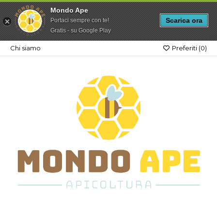
Mondo Ape
Scarica ora
Portaci sempre con te!
Gratis - su Google Play
Chi siamo
Preferiti (
0
)