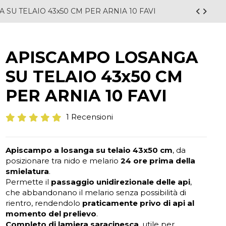
SU TELAIO 43x50 CM PER ARNIA 10 FAVI
APISCAMPO LOSANGA
SU TELAIO 43x50 CM
PER ARNIA 10 FAVI
1 Recensioni
Apiscampo a losanga su telaio 43x50 cm
, da
posizionare tra nido e melario
24 ore prima della
smielatura
.
Permette il
passaggio unidirezionale delle api
,
che abbandonano il melario senza possibilità di
rientro, rendendolo
praticamente privo di api al
momento del prelievo
.
Completo di lamiera saracinesca
, utile per