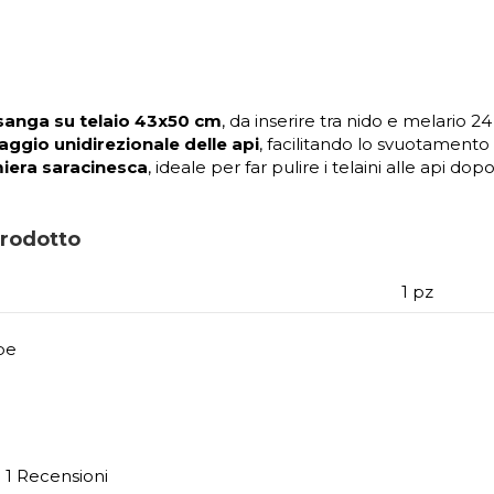
sanga su telaio 43x50 cm
, da inserire tra nido e melario 2
ggio unidirezionale delle api
, facilitando lo svuotamento
iera saracinesca
, ideale per far pulire i telaini alle api dop
prodotto
1 pz
pe
1 Recensioni