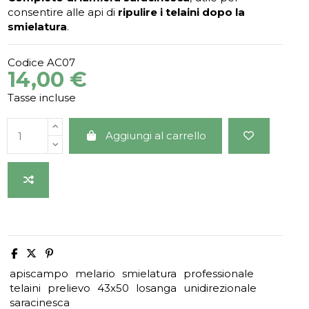
consentire alle api di
ripulire i telaini dopo la
smielatura
.
Codice
AC07
14,00 €
Tasse incluse
Aggiungi al carrello
apiscampo
melario
smielatura
professionale
telaini
prelievo
43x50
losanga
unidirezionale
saracinesca