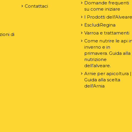
Domande frequenti
Contattaci
su come iniziare
e
I Prodotti dell'Alvear
EscludiRegina
Varroa e trattamenti
ioni di
Come nutrire le api i
inverno e in
primavera. Guida alla
nutrizione
dell’alveare.
Arnie per apicoltura |
Guida alla scelta
dell'Arnia