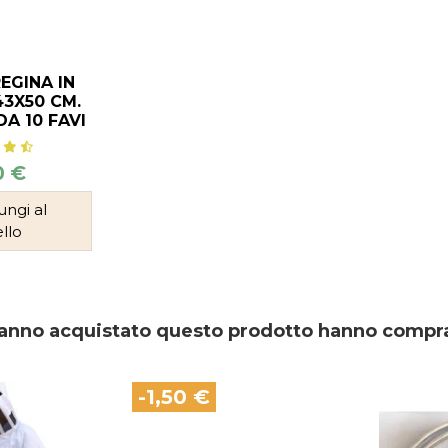
EGINA IN
3X50 CM.
DA 10 FAVI
0 €
ungi al
ello
 hanno acquistato questo prodotto hanno compr
-1,50 €