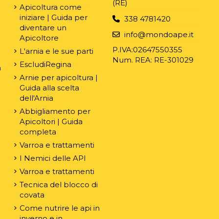
(RE)
Apicoltura come
iniziare | Guida per
338 4781420
diventare un
e
info@mondoape.it
Apicoltore
P.IVA:02647550355
L'arnia e le sue parti
Num. REA: RE-301029
EscludiRegina
n
Arnie per apicoltura |
Guida alla scelta
dell'Arnia
Abbigliamento per
Apicoltori | Guida
completa
Varroa e trattamenti
I Nemici delle API
Varroa e trattamenti
Tecnica del blocco di
covata
Come nutrire le api in
inverno e in