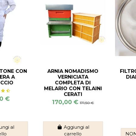
OTONE CON
ARNIA NOMADISMO
FILTR
ERA A
VERNICIATA
DI
CCIO
COMPLETA DI
MELARIO CON TELAINI
CERATI
0 €
170,00 €
171,50 €
ungi al
Aggiungi al
ello
carrello
NON