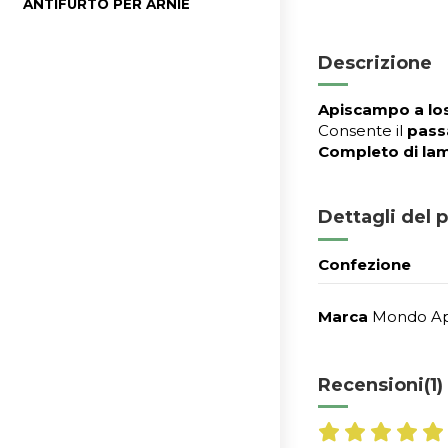
ANTIFURTO PER ARNIE
Descrizione
Apiscampo a lo
Consente il
passa
Completo di lam
Dettagli del 
Confezione
Marca
Mondo A
Recensioni
(1)