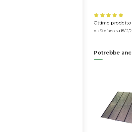
Ottimo prodotto
da
Stefano
su
15/12/
Potrebbe anc