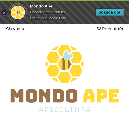
Mondo Ape
Scarica ora
Portaci sempre con te!
Gratis - su Google Play
Chi siamo
Preferiti (
0
)