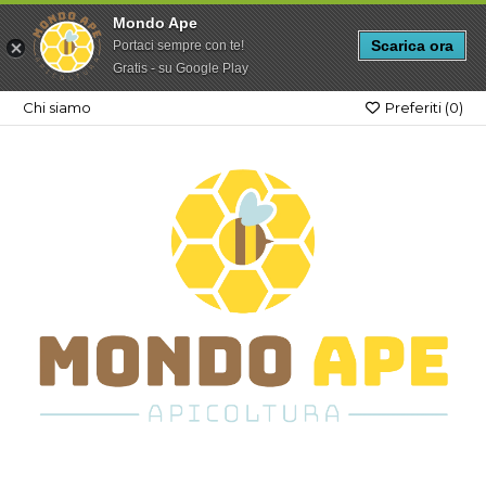
Mondo Ape
Scarica ora
Portaci sempre con te!
Gratis - su Google Play
Chi siamo
Preferiti (
0
)