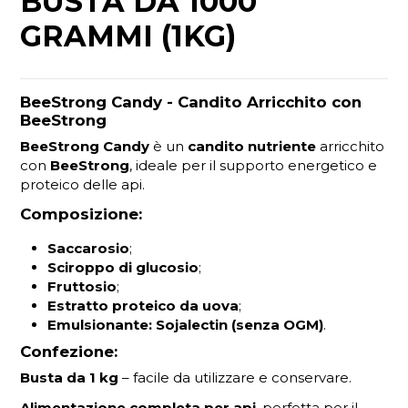
BUSTA DA 1000
GRAMMI (1KG)
BeeStrong Candy - Candito Arricchito con
BeeStrong
BeeStrong Candy
è un
candito nutriente
arricchito
con
BeeStrong
, ideale per il supporto energetico e
proteico delle api.
Composizione:
Saccarosio
;
Sciroppo di glucosio
;
Fruttosio
;
Estratto proteico da uova
;
Emulsionante:
Sojalectin (senza OGM)
.
Confezione:
Busta da 1 kg
– facile da utilizzare e conservare.
Alimentazione completa per api
, perfetta per il