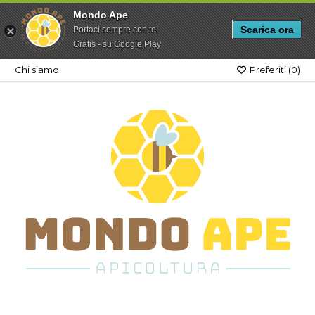
Mondo Ape
Scarica ora
Portaci sempre con te!
Gratis - su Google Play
Chi siamo
Preferiti (
0
)