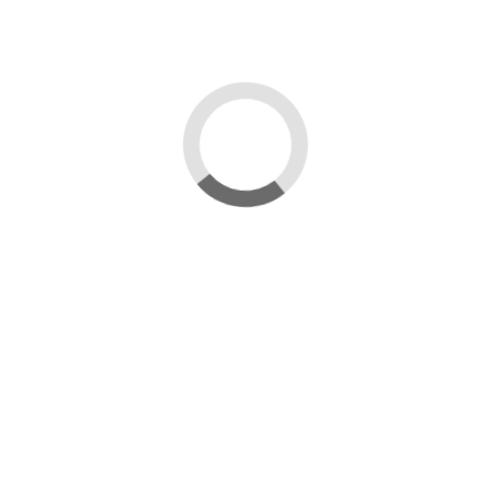
Recensioni
(3)
3 Recensioni
Come descritto
da
lorenzo
su
01/04/2024
Utile per sterilizzare da uova e larve della cera nel
periodo di riposo
da
BARBARA Y FLIA
su
23/10/2022