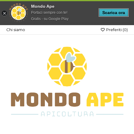
Mondo Ape
Scarica ora
Portaci sempre con te!
Gratis - su Google Play
Chi siamo
Preferiti (
0
)