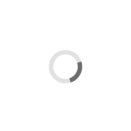
 hanno acquistato questo prodotto hanno compr
O PER
CALISTRIP BIOX -
SEM
I CON
STRISCE A BASE DI
C
CE 20 ML
ACIDO OSSALICO
CONTRO LA VARROA
0 €