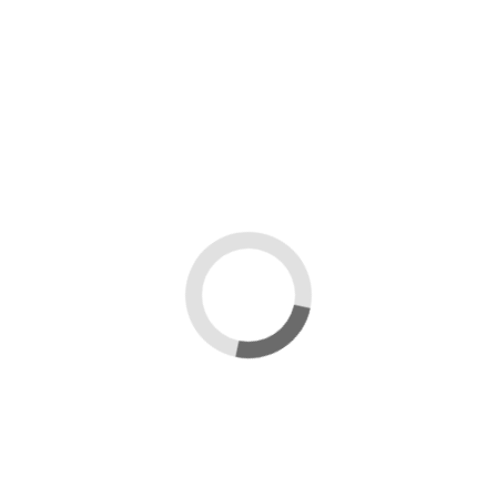
ergonomico, con cui la mano, le articolazioni e i
tendini ti ringrazieranno nel tempo.
I ganci dentati afferrano il telaio e un perno aiuta a
rilasciarlo.
Adatto per i telai Dadant e Langstroth.
Dettagli del prodotto
Marca
Mondo Ape
Recensioni
(0)
Nessuna recensione
Potrebbe anche piacerti