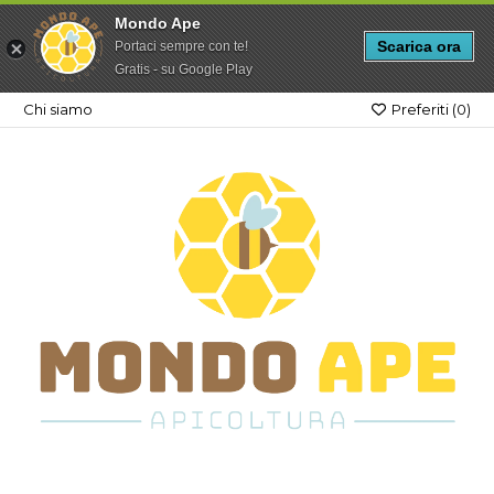
Mondo Ape
Scarica ora
Portaci sempre con te!
Gratis - su Google Play
Chi siamo
Preferiti (
0
)