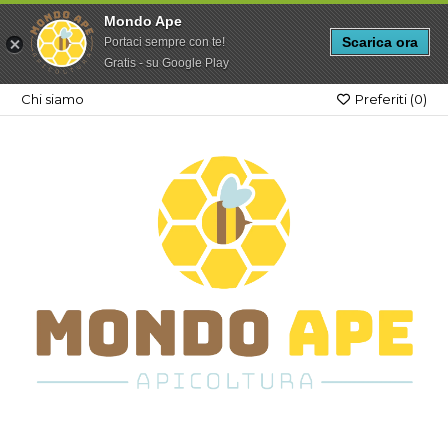
Mondo Ape
Scarica ora
Portaci sempre con te!
Gratis - su Google Play
Chi siamo
Preferiti (
0
)