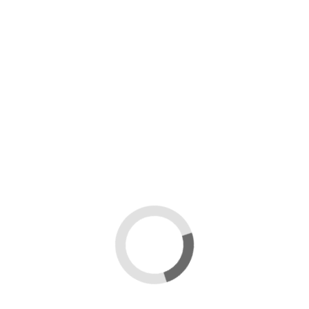
Dimensioni della candela:
Altezza: 110mm
Diametro: 35 mm
Peso della cera: 60g
Stoppino: 3x10
Codice
ST50
23,00 €
Tasse incluse
Aggiungi al carrello