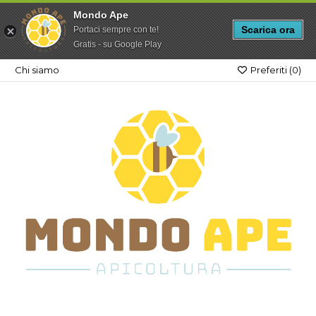
Mondo Ape
Scarica ora
Portaci sempre con te!
Gratis - su Google Play
Chi siamo
Preferiti (
0
)