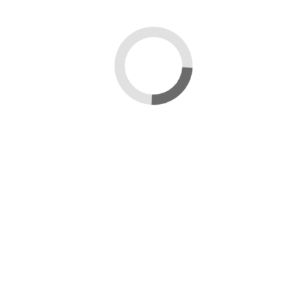
Descrizione
Set da 40 sacchetti regalo a tema ape, realizzati in
materiale resistente e dotati di pratica apertura.
Il design elegante a motivo alveare li rende adatti a
eventi formali e informali, come compleanni,
matrimoni e ricorrenze.
Ideali per confezionare anche vasetti da 250/500
grammi.
Dettagli del prodotto
Marca
Mondo Ape