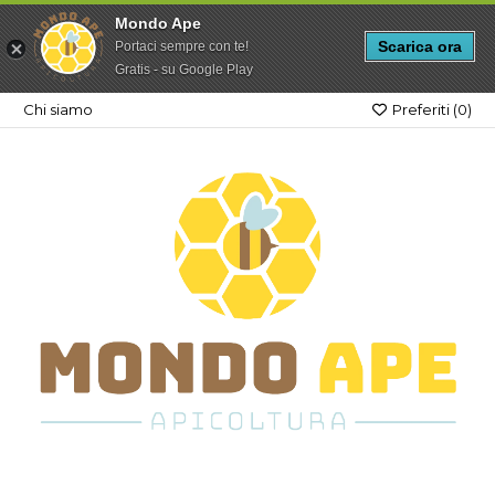
Mondo Ape
Scarica ora
Portaci sempre con te!
Gratis - su Google Play
Chi siamo
Preferiti (
0
)