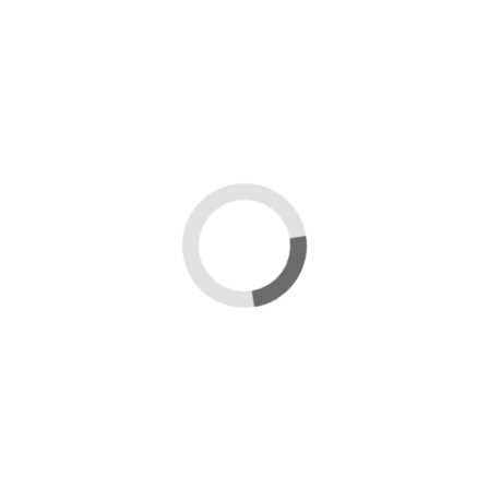
 hanno acquistato questo prodotto hanno compr
-8,00 €
CCAFAVI
MASCHERA QUADRATA
VI
A - 23 CM.
CON RETE METALLICA
D
ASCELLARE
SANI
0 €