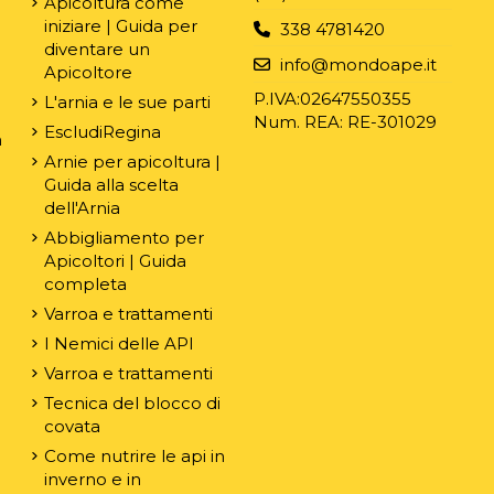
Apicoltura come
iniziare | Guida per
338 4781420
diventare un
e
info@mondoape.it
Apicoltore
P.IVA:02647550355
L'arnia e le sue parti
Num. REA: RE-301029
EscludiRegina
n
Arnie per apicoltura |
Guida alla scelta
dell'Arnia
Abbigliamento per
Apicoltori | Guida
completa
Varroa e trattamenti
I Nemici delle API
Varroa e trattamenti
Tecnica del blocco di
covata
Come nutrire le api in
inverno e in