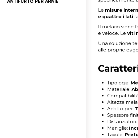
ANTIFURTO PER ARNIE
Le
misure intern
e quattro i lati
fa
Il melario viene 
e veloce. Le
viti
Una soluzione tec
alle proprie esig
Caratter
Tipologia:
Mel
Materiale:
Ab
Compatibilit
Altezza mela
Adatto per:
T
Spessore fini
Distanziatori:
Maniglie:
Inc
Tavole:
Pref