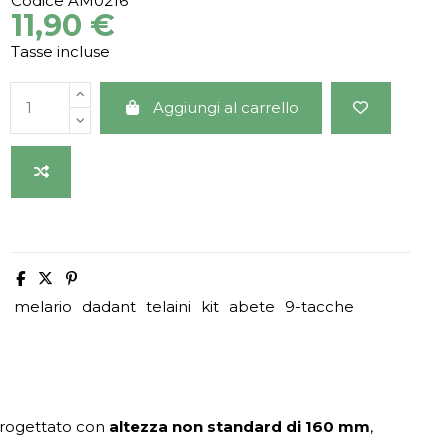
Codice
AM0216
11,90 €
Tasse incluse
Aggiungi al carrello
melario
dadant
telaini
kit
abete
9-tacche
rogettato con
altezza non standard di 160 mm
,