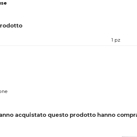
use
prodotto
1 pz
)
one
 hanno acquistato questo prodotto hanno compr