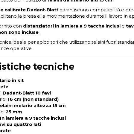
e calibrate Dadant-Blatt
garantiscono compatibilità e prec
cilitano la presa e la movimentazione durante il lavoro in ap
fornito con
distanziatori in lamiera a 9 tacche inclusi
e
tav
 non sono incluse
.
nica ideale per apicoltori che utilizzano telaini fuori sta
enze operative.
istiche tecniche
ario in kit
ete
à:
Dadant-Blatt 10 favi
rio:
16 cm (non standard)
elaini melario altezza 15 cm
to:
25 mm
In lamiera a 9 tacche inclusi
avi su quattro lati
orate