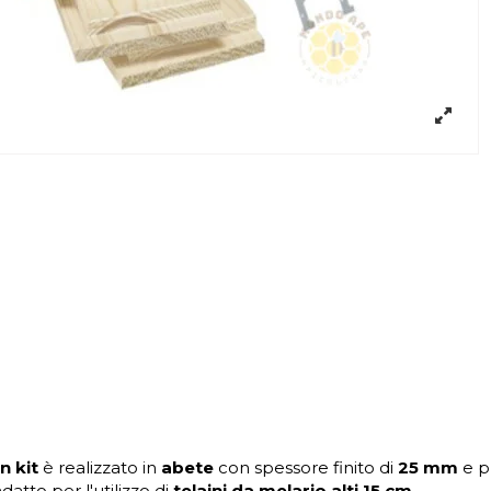
n kit
è realizzato in
abete
con spessore finito di
25 mm
e p
atto per l'utilizzo di
telaini da melario alti 15 cm
.