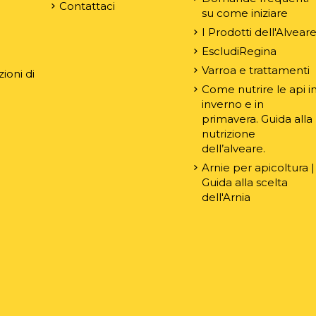
Contattaci
su come iniziare
e
I Prodotti dell'Alvear
EscludiRegina
Varroa e trattamenti
ioni di
Come nutrire le api i
inverno e in
primavera. Guida alla
nutrizione
dell’alveare.
Arnie per apicoltura |
Guida alla scelta
dell'Arnia