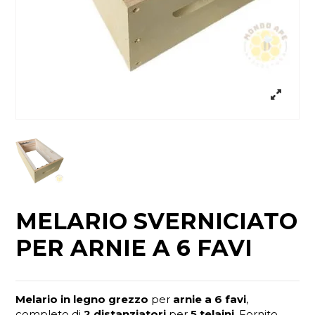
MELARIO SVERNICIATO
PER ARNIE A 6 FAVI
Melario in legno grezzo
per
arnie a 6 favi
,
completo di
2 distanziatori
per
5 telaini
. Fornito