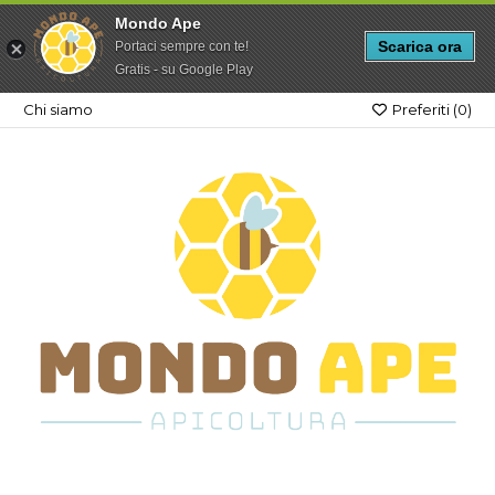
Mondo Ape
Scarica ora
Portaci sempre con te!
Gratis - su Google Play
Chi siamo
Preferiti (
0
)