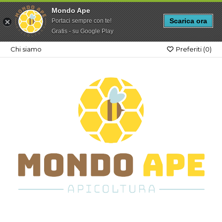
Mondo Ape
Scarica ora
Portaci sempre con te!
Gratis - su Google Play
Chi siamo
Preferiti (
0
)