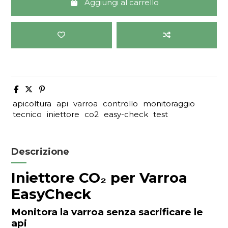
Aggiungi al carrello
apicoltura
api
varroa
controllo
monitoraggio
tecnico
iniettore
co2
easy-check
test
Descrizione
Iniettore CO₂ per Varroa
EasyCheck
Monitora la varroa senza sacrificare le
api