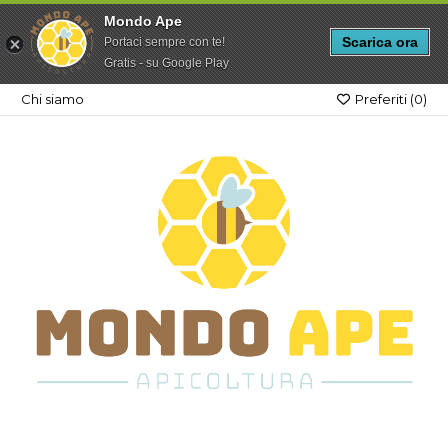
Mondo Ape
Scarica ora
Portaci sempre con te!
Gratis - su Google Play
Chi siamo
Preferiti (
0
)