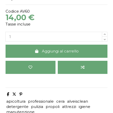
Codice
AV60
14,00 €
Tasse incluse
Aggiungi al carrello
apicoltura
professionale
cera
alveisclean
detergente
pulizia
propoli
attrezzi
igiene
manutenzione