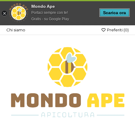
Mondo Ape
Scarica ora
Portaci sempre con te!
Gratis - su Google Play
Chi siamo
Preferiti (
0
)