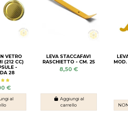
IN VETRO
LEVA STACCAFAVI
LEV
 (212 CC)
RASCHIETTO - CM. 25
MOD. 
SULE -
8,50 €
DA 28
00 €
ungi al
Aggiungi al
ello
carrello
NON