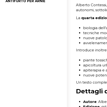
ANTIFURTO PER ARNIE
Alberto Contessi
autonomi, sotto
La
quarta edizi
biologia dell'
tecniche mo
nuove patolo
avvelenament
Introduce inoltre 
piante tossic
apicoltura u
apiterapia e 
nuove potenzi
Un testo completo
Dettagli d
Autore
: Alb
Edizione
: ri