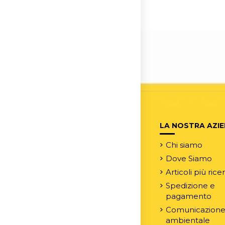
LA NOSTRA AZI
Chi siamo
Dove Siamo
Articoli più rice
Spedizione e
pagamento
Comunicazion
ambientale