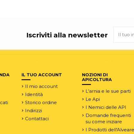
Iscriviti alla newsletter
ENDA
IL TUO ACCOUNT
NOZIONI DI
APICOLTURA
Il mio account
L'arnia e le sue parti
Identità
Le Api
rcati
Storico ordine
I Nemici delle API
Indirizzi
Domande frequenti
Contattaci
su come iniziare
e
I Prodotti dell'Alvear