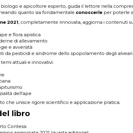
, biologo e apicoltore esperto, guida il lettore nella comp
lineando quanto sia fondamentale
conoscerle
per poterle a
one 2021
, completamente rinnovata, aggiorna i contenuti su
ape e flora apistica
derne di allevamento
gie e avversità
i da pesticidi e sindrome dello spopolamento degli alveari
temi attuali e innovativi:
he
rbana
apiturismo
alità dell'ape
 che unisce rigore scientifico e applicazione pratica.
el libro
erto Contessi
stampa aggiornata 2021 (quarta edizione)