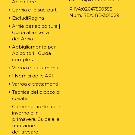
Apicoltore
P.IVA:02647550355
L'arnia e le sue parti
Num. REA: RE-301029
EscludiRegina
n
Arnie per apicoltura |
Guida alla scelta
dell'Arnia
Abbigliamento per
Apicoltori | Guida
completa
Varroa e trattamenti
I Nemici delle API
Varroa e trattamenti
Tecnica del blocco di
covata
Come nutrire le api in
inverno e in
primavera. Guida alla
nutrizione
dell’alveare.