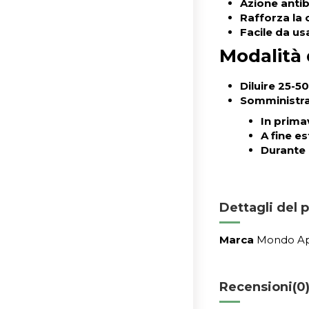
Azione antib
Rafforza la 
Facile da us
Modalità 
Diluire 25-5
Somministra
In prima
A fine e
Durante 
Dettagli del 
Marca
Mondo A
Recensioni
(0