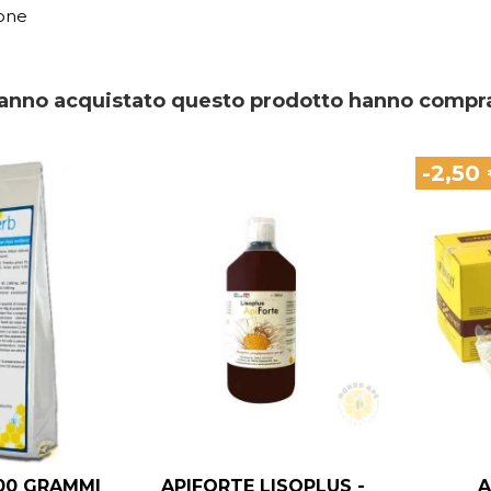
one
 hanno acquistato questo prodotto hanno compr
-2,50
500 GRAMMI
APIFORTE LISOPLUS -
A