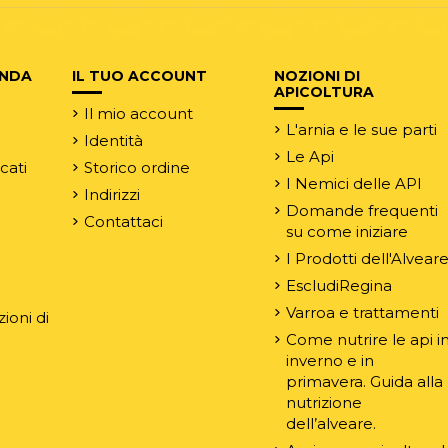
ENDA
IL TUO ACCOUNT
NOZIONI DI
APICOLTURA
Il mio account
L'arnia e le sue parti
Identità
Le Api
rcati
Storico ordine
I Nemici delle API
Indirizzi
Domande frequenti
Contattaci
su come iniziare
e
I Prodotti dell'Alvear
EscludiRegina
Varroa e trattamenti
ioni di
Come nutrire le api i
inverno e in
primavera. Guida alla
nutrizione
dell’alveare.