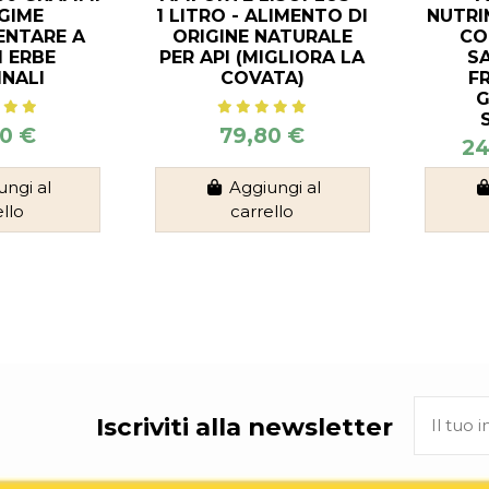
GIME
1 LITRO - ALIMENTO DI
NUTRI
NTARE A
ORIGINE NATURALE
CO
I ERBE
PER API (MIGLIORA LA
S
INALI
COVATA)
F
G
0 €
79,80 €
24
ungi al
Aggiungi al
ello
carrello
Iscriviti alla newsletter