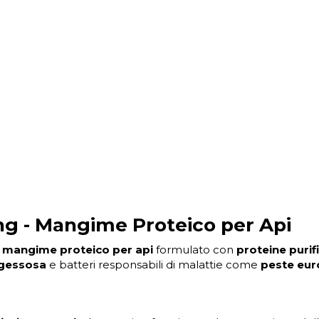
ng - Mangime Proteico per Api
n
mangime proteico per api
formulato con
proteine purif
 gessosa
e batteri responsabili di malattie come
peste eur