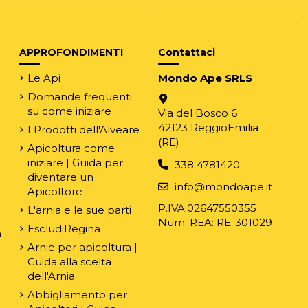
APPROFONDIMENTI
Contattaci
Le Api
Mondo Ape SRLS
Domande frequenti
su come iniziare
Via del Bosco 6
42123 ReggioEmilia
I Prodotti dell'Alveare
(RE)
Apicoltura come
iniziare | Guida per
338 4781420
diventare un
e
info@mondoape.it
Apicoltore
P.IVA:02647550355
L'arnia e le sue parti
Num. REA: RE-301029
EscludiRegina
n
Arnie per apicoltura |
Guida alla scelta
dell'Arnia
Abbigliamento per