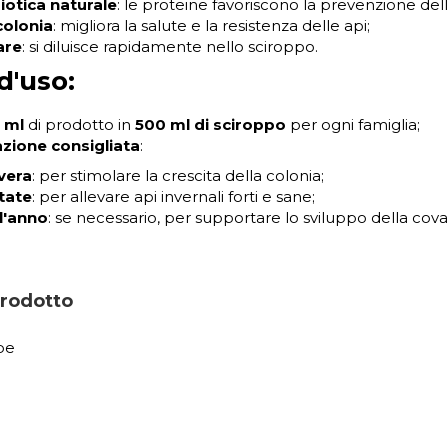
iotica naturale
: le proteine favoriscono la prevenzione del
colonia
: migliora la salute e la resistenza delle api;
are
: si diluisce rapidamente nello sciroppo.
d'uso:
0 ml
di prodotto in
500 ml di sciroppo
per ogni famiglia;
zione consigliata
:
vera
: per stimolare la crescita della colonia;
state
: per allevare api invernali forti e sane;
l'anno
: se necessario, per supportare lo sviluppo della cova
prodotto
pe
)