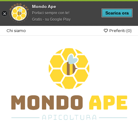
Mondo Ape
Scarica ora
Portaci sempre con te!
Gratis - su Google Play
Chi siamo
Preferiti (
0
)